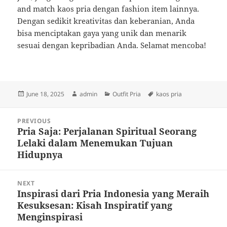
and match kaos pria dengan fashion item lainnya.
Dengan sedikit kreativitas dan keberanian, Anda
bisa menciptakan gaya yang unik dan menarik
sesuai dengan kepribadian Anda. Selamat mencoba!
Posted
Author
Categories
Tags
June 18, 2025
admin
Outfit Pria
kaos pria
on
Post
PREVIOUS
navigation
Pria Saja: Perjalanan Spiritual Seorang
Previous
Lelaki dalam Menemukan Tujuan
post:
Hidupnya
NEXT
Inspirasi dari Pria Indonesia yang Meraih
Next
Kesuksesan: Kisah Inspiratif yang
post:
Menginspirasi