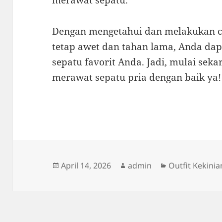
merawat sepatu.
Dengan mengetahui dan melakukan c
tetap awet dan tahan lama, Anda d
sepatu favorit Anda. Jadi, mulai sek
merawat sepatu pria dengan baik ya!
Posted
Author
Categories
April 14, 2026
admin
Outfit Kekinia
on