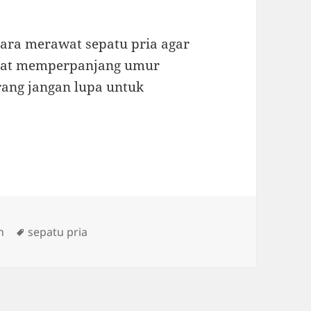
ara merawat sepatu pria agar
apat memperpanjang umur
arang jangan lupa untuk
Tags
n
sepatu pria