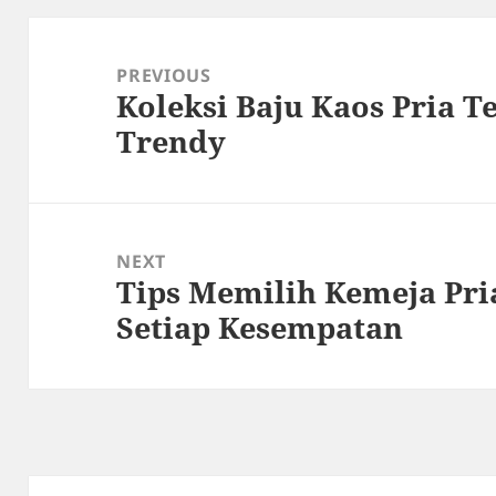
Post
navigation
PREVIOUS
Koleksi Baju Kaos Pria T
Previous
Trendy
post:
NEXT
Tips Memilih Kemeja Pri
Next
Setiap Kesempatan
post: