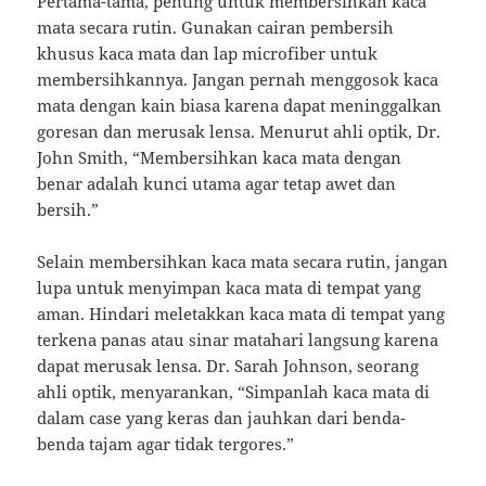
Pertama-tama, penting untuk membersihkan kaca
mata secara rutin. Gunakan cairan pembersih
khusus kaca mata dan lap microfiber untuk
membersihkannya. Jangan pernah menggosok kaca
mata dengan kain biasa karena dapat meninggalkan
goresan dan merusak lensa. Menurut ahli optik, Dr.
John Smith, “Membersihkan kaca mata dengan
benar adalah kunci utama agar tetap awet dan
bersih.”
Selain membersihkan kaca mata secara rutin, jangan
lupa untuk menyimpan kaca mata di tempat yang
aman. Hindari meletakkan kaca mata di tempat yang
terkena panas atau sinar matahari langsung karena
dapat merusak lensa. Dr. Sarah Johnson, seorang
ahli optik, menyarankan, “Simpanlah kaca mata di
dalam case yang keras dan jauhkan dari benda-
benda tajam agar tidak tergores.”