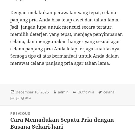
Dengan melakukan perawatan yang tepat, celana
panjang pria Anda bisa tetap awet dan tahan lama.
Jadi, jangan lupa untuk mencuci secara teratur,
memilih deterjen yang tepat, menjaga penyimpanan
celana, dan menggunakan hanger yang sesuai agar
celana panjang pria Anda tetap terjaga kualitasnya.
Semoga tips di atas bermanfaat untuk Anda dalam
merawat celana panjang pria agar tahan lama.
Posted
Author
Categories
Tags
December 10, 2025
admin
Outfit Pria
celana
on
panjang pria
Post
PREVIOUS
navigation
Cara Memadukan Sepatu Pria dengan
Previous
Busana Sehari-hari
post: