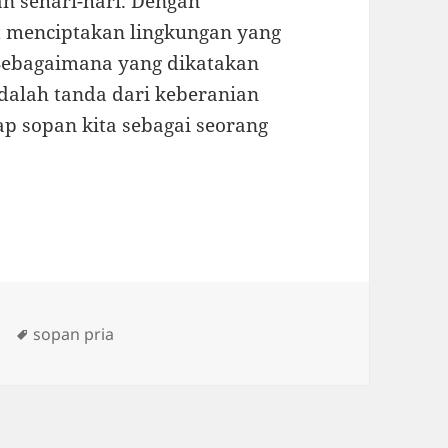
n sehari-hari. Dengan
t menciptakan lingkungan yang
Sebagaimana yang dikatakan
alah tanda dari keberanian
kap sopan kita sebagai seorang
s
Tags
sopan pria