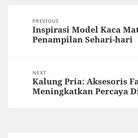
Post
navigation
PREVIOUS
Inspirasi Model Kaca Ma
Previous
Penampilan Sehari-hari
post:
NEXT
Kalung Pria: Aksesoris F
Next
Meningkatkan Percaya D
post: