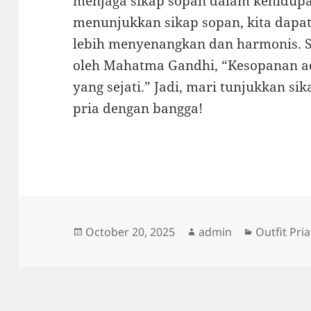
menjaga sikap sopan dalam kehidupa
menunjukkan sikap sopan, kita dapa
lebih menyenangkan dan harmonis. 
oleh Mahatma Gandhi, “Kesopanan ad
yang sejati.” Jadi, mari tunjukkan si
pria dengan bangga!
Posted
Author
Categorie
October 20, 2025
admin
Outfit Pria
on