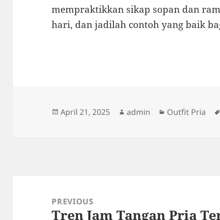
mempraktikkan sikap sopan dan ram
hari, dan jadilah contoh yang baik bag
Posted
Author
Categories
April 21, 2025
admin
Outfit Pria
on
Post
navigation
PREVIOUS
Tren Jam Tangan Pria Te
Previous