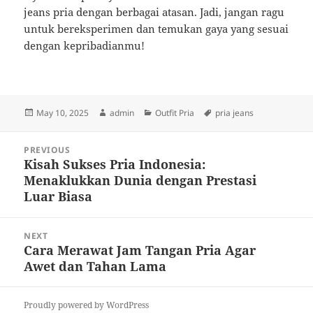
jeans pria dengan berbagai atasan. Jadi, jangan ragu
untuk bereksperimen dan temukan gaya yang sesuai
dengan kepribadianmu!
Posted
Author
Categories
Tags
May 10, 2025
admin
Outfit Pria
pria jeans
on
Post
PREVIOUS
navigation
Kisah Sukses Pria Indonesia:
Previous
Menaklukkan Dunia dengan Prestasi
post:
Luar Biasa
NEXT
Cara Merawat Jam Tangan Pria Agar
Next
Awet dan Tahan Lama
post:
Proudly powered by WordPress