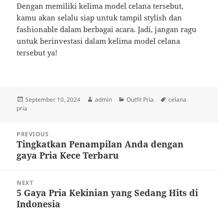
Dengan memiliki kelima model celana tersebut,
kamu akan selalu siap untuk tampil stylish dan
fashionable dalam berbagai acara. Jadi, jangan ragu
untuk berinvestasi dalam kelima model celana
tersebut ya!
Posted
Author
Categories
Tags
September 10, 2024
admin
Outfit Pria
celana
on
pria
Post
PREVIOUS
navigation
Tingkatkan Penampilan Anda dengan
Previous
gaya Pria Kece Terbaru
post:
NEXT
5 Gaya Pria Kekinian yang Sedang Hits di
Next
Indonesia
post: